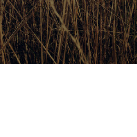
и ПО?
рает и анализирует данные
олях и пр.),