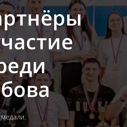
артнёры
участие
реди
мбова
 медали.