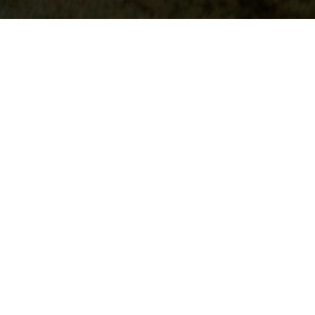
27 апреля в СТЦ
цифрового разви
тамбовских ИТ-
состоялось и н
продемонстриров
шахматам, перет