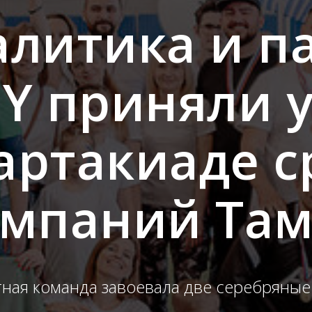
алитика и п
Y приняли 
партакиаде с
омпаний Та
ная команда завоевала две серебряные