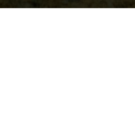
 «Тамбов» состоялась спартакиада среди члено
тия, которая объединяет руководителей и сот
компаний. Соревнования проводились одним дн
аграждение призёров. Сотрудники компаний
али своё мастерство в настольном теннисе, фу
ягивании каната, а также в дартсе.