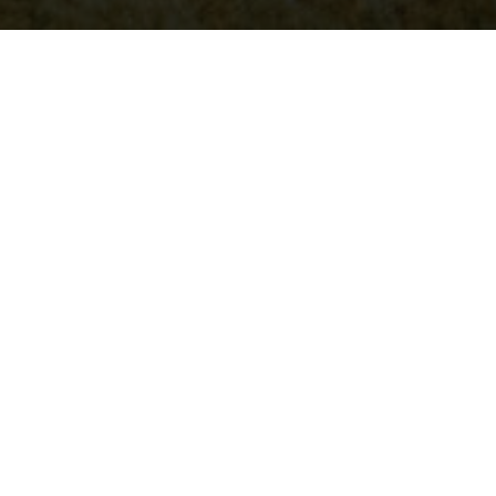
в Ассоциации
рудников
ём. Тогда же
тболе,