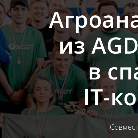
Агроан
из AGD
в с
IT-к
Совмест